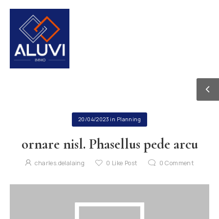
20/04/2023
in
Planning
ornare nisl. Phasellus pede arcu
charles.delalaing
0
Like Post
0
Comment