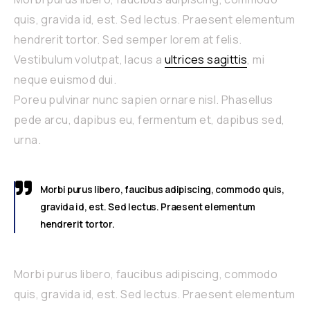
quis, gravida id, est. Sed lectus. Praesent elementum
hendrerit tortor. Sed semper lorem at felis.
Vestibulum volutpat, lacus a
ultrices sagittis
, mi
neque euismod dui.
Poreu pulvinar nunc sapien ornare nisl. Phasellus
pede arcu, dapibus eu, fermentum et, dapibus sed,
urna.
Morbi purus libero, faucibus adipiscing, commodo quis,
gravida id, est. Sed lectus. Praesent elementum
hendrerit tortor.
Morbi purus libero, faucibus adipiscing, commodo
quis, gravida id, est. Sed lectus. Praesent elementum