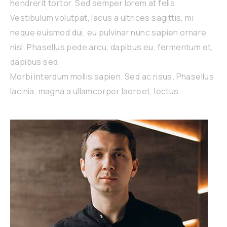
hendrerit tortor. Sed semper lorem at felis.
Vestibulum volutpat, lacus a ultrices sagittis, mi
neque euismod dui, eu pulvinar nunc sapien ornare
nisl. Phasellus pede arcu, dapibus eu, fermentum et,
dapibus sed.
Morbi interdum mollis sapien. Sed ac risus. Phasellus
lacinia, magna a ullamcorper laoreet, lectus.